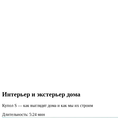
Площадь 25
м2
Готовый дом
за 1 месяц
Планировка и
дизайн по
вашему
проекту
Интерьер и экстерьер дома
Купол S — как выглядят дома и как мы их строим
Длительность: 5:24 мин