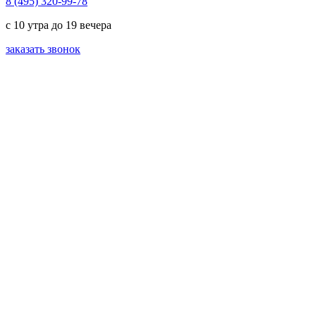
8 (495) 320-99-78
с 10 утра до 19 вечера
заказать звонок
проект
Комплекс
от 9 225 000
руб.
Подойдет для
большой
семьи, кафе,
ресторана,
мини-отеля.
Подойдет для
жизни в
любых
погодных
условиях. Не
требует
капитального