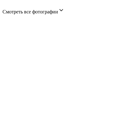
Смотреть все фотографии
01
Построим дом
в любой
локации за 1
месяц
Детали дома
производим
на
собственном
заводе в Улан-
Уде за 1 день.
Строим дом
без
использования
тяжелой
техники за 1
месяц.
02
В доме