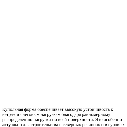
Площадь от
75 м2
Готовый дом
за 1 месяц
Планировка и
дизайн по
вашему
проекту
Купольная форма обеспечивает высокую устойчивость к
ветрам и снеговым нагрузкам благодаря равномерному
распределению нагрузки по всей поверхности. Это особенно
актуально для строительства в северных регионах и в суровых