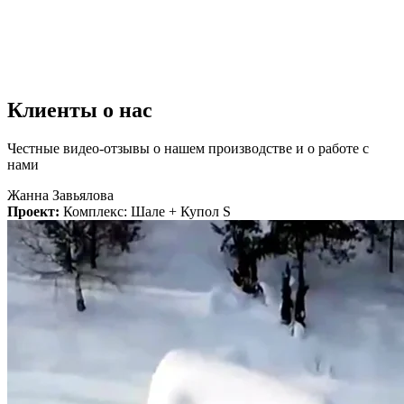
дом
абсолютно
герметичен.
Сквозняки
исключены.
Клиенты о нас
Честные видео-отзывы о нашем производстве и о работе с
нами
Жанна Завьялова
Проект:
Комплекс: Шале + Купол S