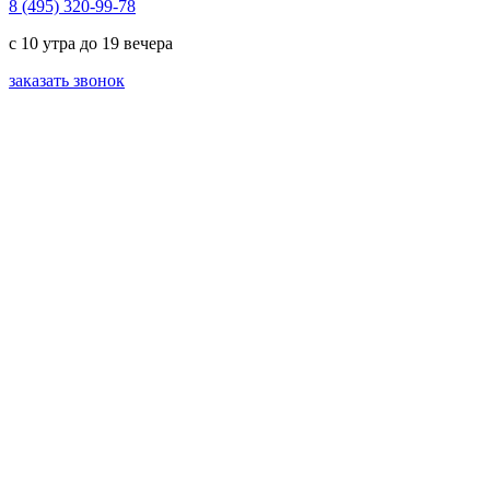
8 (495) 320-99-78
с 10 утра до 19 вечера
заказать звонок
проект
Баня M
от 9 190 000
руб.
Баня с
комфортной
зоной отдыха
на 5-6
человек.
Не требует
капитального
строительства
— можно
легко
поставить в
любой